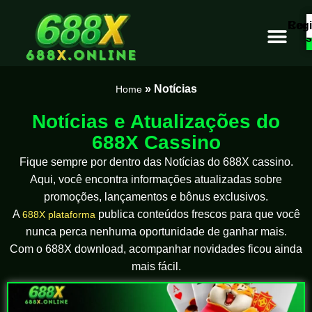
Regi
Cone
s
Caça Níqueis
»
Notícias
Home
Notícias e Atualizações do
688X Cassino
Fique sempre por dentro das Notícias do 688X cassino.
Aqui, você encontra informações atualizadas sobre
promoções, lançamentos e bônus exclusivos.
A
publica conteúdos frescos para que você
688X plataforma
nunca perca nenhuma oportunidade de ganhar mais.
Com o 688X download, acompanhar novidades ficou ainda
mais fácil.