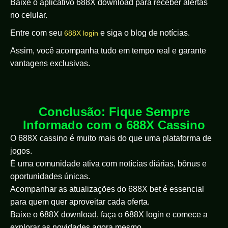
Baixe o aplicativo 688X download para receber alertas
no celular.
Entre com seu
e siga o blog de notícias.
688X login
Assim, você acompanha tudo em tempo real e garante
vantagens exclusivas.
Conclusão: Fique Sempre
Informado com o 688X Cassino
O 688X cassino é muito mais do que uma plataforma de
jogos.
É uma comunidade ativa com notícias diárias, bônus e
oportunidades únicas.
Acompanhar as atualizações do 688X bet é essencial
para quem quer aproveitar cada oferta.
Baixe o 688X download, faça o 688X login e comece a
explorar as novidades agora mesmo.