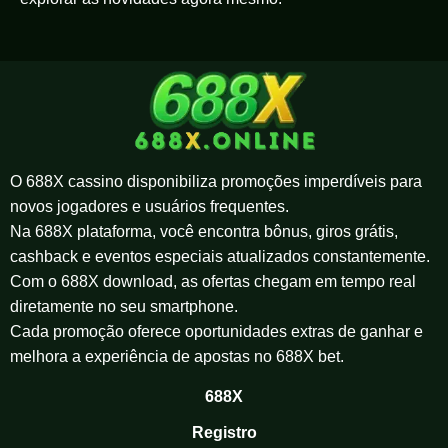
O 688X cassino disponibiliza promoções imperdíveis para
novos jogadores e usuários frequentes.
Na 688X plataforma, você encontra bônus, giros grátis,
cashback e eventos especiais atualizados constantemente.
Com o 688X download, as ofertas chegam em tempo real
diretamente no seu smartphone.
Cada promoção oferece oportunidades extras de ganhar e
melhora a experiência de apostas no 688X bet.
688X
Registro