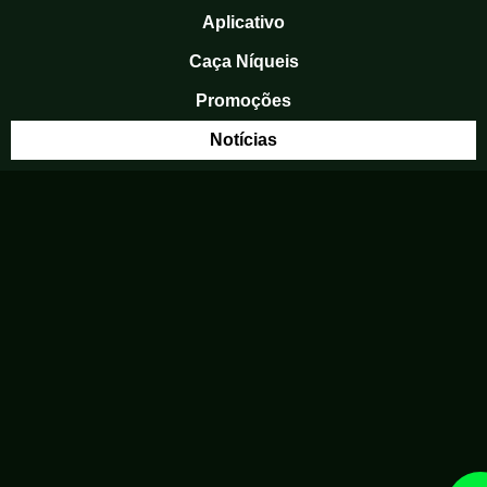
Aplicativo
Caça Níqueis
Promoções
Notícias