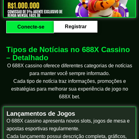
Registrar
Conecte-se
Tipos de Notícias no 688X Cassino
– Detalhado
O 688X cassino oferece diferentes categorias de notícias
para manter você sempre informado.
Cada tipo de notícia traz informações, promoções e
estratégias para melhorar sua experiência de jogo no
688X bet.
Lançamentos de Jogos
O 688X cassino apresenta novos slots, jogos de mesa e
apostas esportivas regularmente.
Cada lançamento possui descrição completa, gráficos,